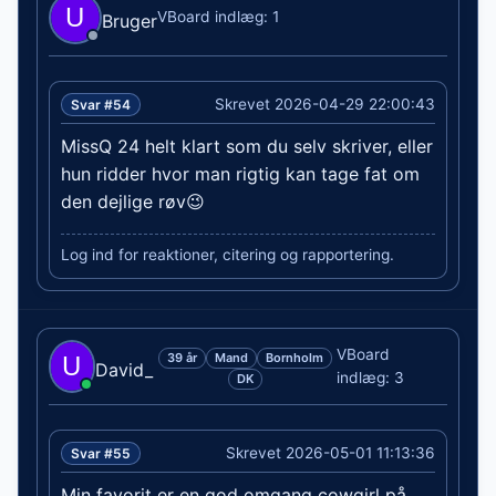
VBoard indlæg: 1
Bruger
Skrevet 2026-04-29 22:00:43
Svar #54
MissQ 24 helt klart som du selv skriver, eller
hun ridder hvor man rigtig kan tage fat om
den dejlige røv😉
Log ind for reaktioner, citering og rapportering.
VBoard
39 år
Mand
Bornholm
David_
indlæg: 3
DK
Skrevet 2026-05-01 11:13:36
Svar #55
Min favorit er en god omgang cowgirl på