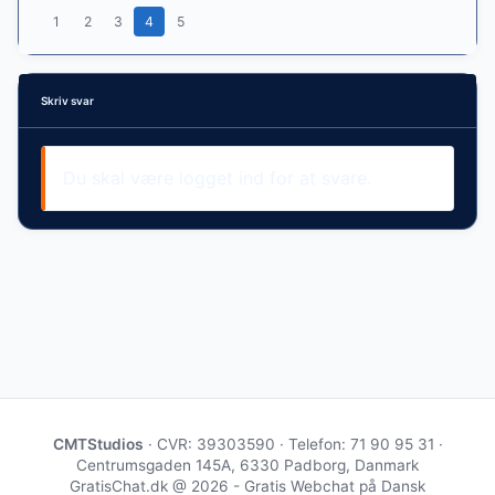
1
2
3
4
5
Skriv svar
Du skal være logget ind for at svare.
CMTStudios
· CVR: 39303590 · Telefon: 71 90 95 31 ·
Centrumsgaden 145A, 6330 Padborg, Danmark
GratisChat.dk @ 2026 - Gratis Webchat på Dansk