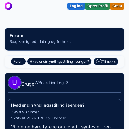
Log ind
Opret Profil
Gæst
Forum
Sex, kærlighed, dating og forhold.
›
Forum
Hvad er din yndlingsstilling i sengen?
←
Til tråde
VBoard indlæg: 3
Bruger
Hvad er din yndlingsstilling i sengen?
3998 visninger
Skrevet 2026-04-25 10:45:16
Vil gerne høre fyrene om hvad i syntes er den