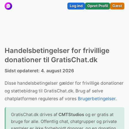
Log ind
Opret Profil
Gæst
Handelsbetingelser for frivillige
donationer til GratisChat.dk
Sidst opdateret: 4. august 2026
Disse handelsbetingelser gælder for frivillige donationer
og støttebidrag til GratisChat.dk. Brug af selve
chatplatformen reguleres af vores
Brugerbetingelser
.
GratisChat.dk drives af
CMTStudios
og er gratis at
bruge for alle. Offentlig chat, chatgrupper og private
samtaler er ikke forbeholdt donorer, og en donation