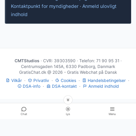
Kontaktpunkt for myndigheder
·
Anmeld ulovligt
indhold
CMTStudios
· CVR: 39303590 · Telefon: 71 90 95 31 ·
Centrumsgaden 145A, 6330 Padborg, Danmark
GratisChat.dk @ 2026 - Gratis Webchat på Dansk
Vilkår
·
Privatliv
·
Cookies
·
Handelsbetingelser
·
DSA-info
·
DSA-kontakt
·
Anmeld indhold
Chat
Lys
Menu