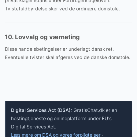
privat klageinstans under Forbrugerklageloven.
Tvistefuldbyrdelse sker ved de ordinære domstole.
10. Lovvalg og værneting
Disse handelsbetingelser er underlagt dansk ret.
Eventuelle tvister skal afgøres ved de danske domstole.
Digital Services Act (DSA):
GratisChat.dk er en
hostingtjeneste og onlineplatform under EU's
Digital Services Act.
Læs mere om DSA og vores forpligtelser
·