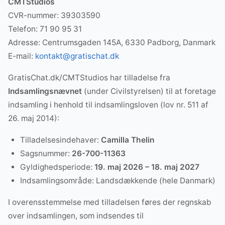
CMTStudios
CVR-nummer: 39303590
Telefon: 71 90 95 31
Adresse: Centrumsgaden 145A, 6330 Padborg, Danmark
E-mail:
kontakt@gratischat.dk
GratisChat.dk/CMTStudios har tilladelse fra
Indsamlingsnævnet
(under Civilstyrelsen) til at foretage
indsamling i henhold til indsamlingsloven (lov nr. 511 af
26. maj 2014):
Tilladelsesindehaver:
Camilla Thelin
Sagsnummer:
26-700-11363
Gyldighedsperiode:
19. maj 2026 – 18. maj 2027
Indsamlingsområde: Landsdækkende (hele Danmark)
I overensstemmelse med tilladelsen føres der regnskab
over indsamlingen, som indsendes til