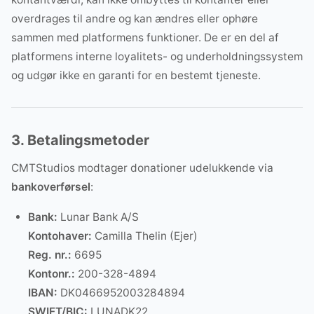
overdrages til andre og kan ændres eller ophøre
sammen med platformens funktioner. De er en del af
platformens interne loyalitets- og underholdningssystem
og udgør ikke en garanti for en bestemt tjeneste.
3. Betalingsmetoder
CMTStudios modtager donationer udelukkende via
bankoverførsel
:
Bank:
Lunar Bank A/S
Kontohaver:
Camilla Thelin (Ejer)
Reg. nr.:
6695
Kontonr.:
200-328-4894
IBAN:
DK0466952003284894
SWIFT/BIC:
LUNADK22