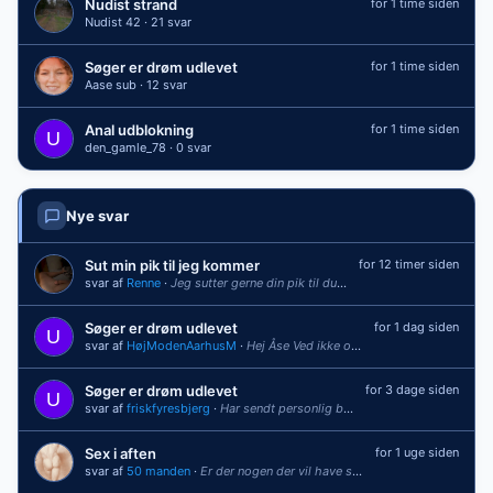
Nudist strand
for 1 time siden
Nudist 42 · 21 svar
Søger er drøm udlevet
for 1 time siden
Aase sub · 12 svar
Anal udblokning
for 1 time siden
den_gamle_78 · 0 svar
Nye svar
Sut min pik til jeg kommer
for 12 timer siden
svar af
Renne
·
Jeg sutter gerne din pik til du spermer i min mund
Søger er drøm udlevet
for 1 dag siden
svar af
HøjModenAarhusM
·
Hej Åse Ved ikke om du fik udlevet din fantasi, men jeg er ellers en meget erfar...
Søger er drøm udlevet
for 3 dage siden
svar af
friskfyresbjerg
·
Har sendt personlig besked [/quote] Du skal leve, nyde, lære og opdrages
Sex i aften
for 1 uge siden
svar af
50 manden
·
Er der nogen der vil have sex i aften omkring Helsingør