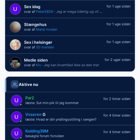
Sex idag
for 1 uge siden
svar af
Peter58DK
·
Jeg er mega liderlig og vil gerne sprøjte vildt
Stængehus
for 1 uge siden
svar af
Mand moden
Sex i helsingør
for 1 uge siden
svar af
50 manden
Medie siden
for 2 uger siden
svar af
Kix
·
Jeg kan ihvertfald ikke se den mer
Aktive nu
Par2
for 2 timer siden
læste: Sut min pik til jeg kommer
Vvseren
G
for 4 timer siden
læste: Hvad er din yndlingsstilling i sengen?
Kolding39M
for 4 timer siden
besøgte forum forsiden