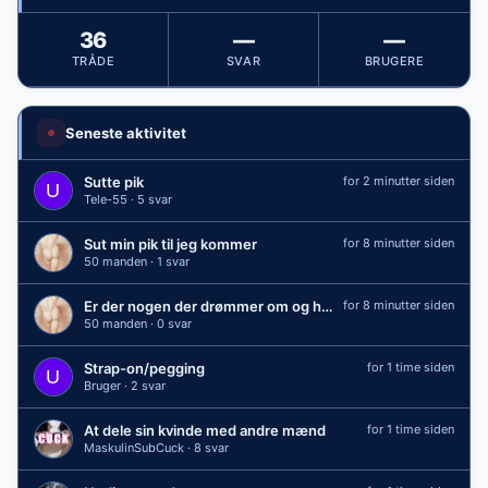
36
—
—
TRÅDE
SVAR
BRUGERE
Seneste aktivitet
Sutte pik
for 2 minutter siden
Tele-55 · 5 svar
Sut min pik til jeg kommer
for 8 minutter siden
50 manden · 1 svar
Er der nogen der drømmer om og have en elsker
for 8 minutter siden
50 manden · 0 svar
Strap-on/pegging
for 1 time siden
Bruger · 2 svar
At dele sin kvinde med andre mænd
for 1 time siden
MaskulinSubCuck · 8 svar