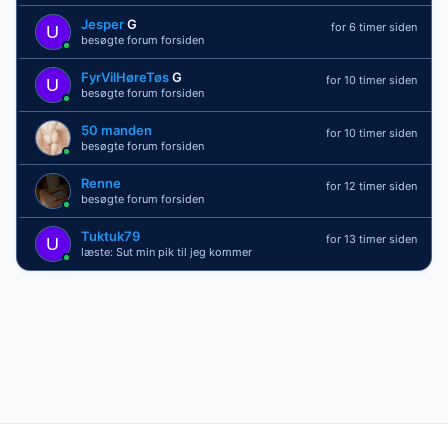
Jesper
G
for 6 timer siden
besøgte forum forsiden
FyrVilHøreTøs
G
for 10 timer siden
besøgte forum forsiden
50 manden
for 10 timer siden
besøgte forum forsiden
Renne
for 12 timer siden
besøgte forum forsiden
Tuktuk79
for 13 timer siden
læste: Sut min pik til jeg kommer