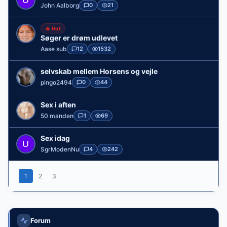
John Aalborg
0
21
🔥 Hot
Søger er drøm udlevet
Aase sub
12
1532
selvskab mellem Horsens og vejle
pingo2494
0
44
Sex i aften
50 manden
1
69
Sex idag
SgrModenNu
4
242
1
2
3
Forum