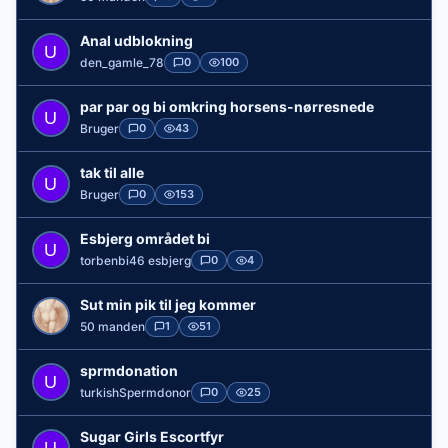
Anal udblokning
den_gamle_78
0
100
par par og bi omkring horsens-nørresnede
Bruger
0
43
tak til alle
Bruger
0
153
Esbjerg området bi
torbenbi46 esbjerg
0
4
Sut min pik til jeg kommer
50 manden
1
51
sprmdonation
turkishSpermdonor
0
25
Sugar Girls Escortfyr