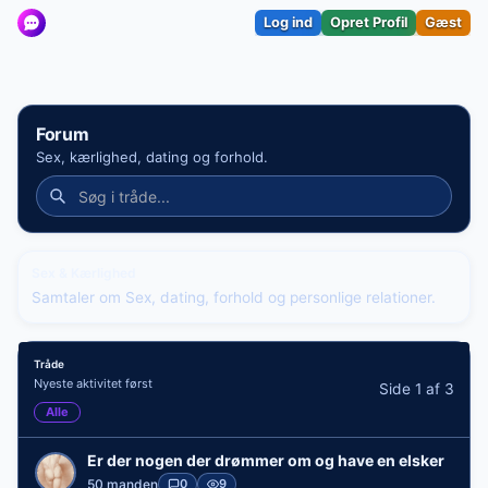
Log ind
Opret Profil
Gæst
Forum
Sex, kærlighed, dating og forhold.
Sex & Kærlighed
Samtaler om Sex, dating, forhold og personlige relationer.
Tråde
Nyeste aktivitet først
Side 1 af 3
Alle
Er der nogen der drømmer om og have en elsker
50 manden
0
9