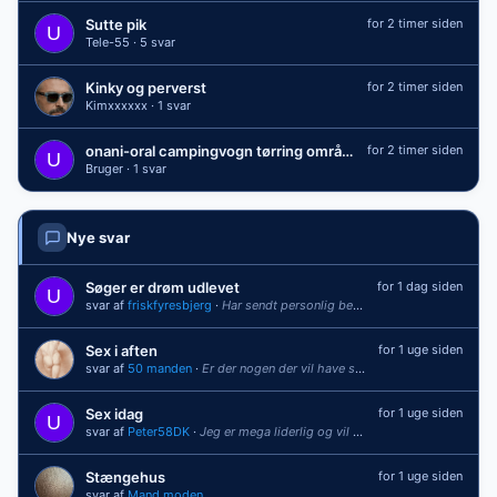
Sutte pik
for 2 timer siden
Tele-55 · 5 svar
Kinky og perverst
for 2 timer siden
Kimxxxxxx · 1 svar
onani-oral campingvogn tørring område
for 2 timer siden
Bruger · 1 svar
Nye svar
Søger er drøm udlevet
for 1 dag siden
svar af
friskfyresbjerg
·
Har sendt personlig besked [/quote] Du skal leve, nyde, lære og opdrages
Sex i aften
for 1 uge siden
svar af
50 manden
·
Er der nogen der vil have sex i aften omkring Helsingør
Sex idag
for 1 uge siden
svar af
Peter58DK
·
Jeg er mega liderlig og vil gerne sprøjte vildt
Stængehus
for 1 uge siden
svar af
Mand moden