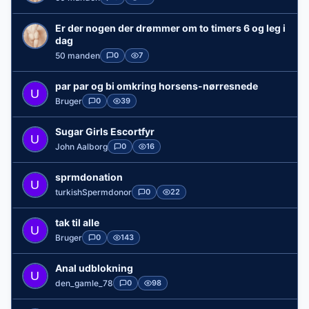
Er der nogen der drømmer om to timers 6 og leg i
dag
50 manden
0
7
par par og bi omkring horsens-nørresnede
Bruger
0
39
Sugar Girls Escortfyr
John Aalborg
0
16
sprmdonation
turkishSpermdonor
0
22
tak til alle
Bruger
0
143
Anal udblokning
den_gamle_78
0
98