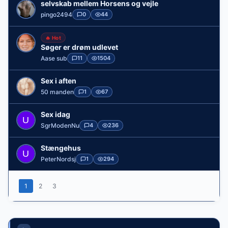
selvskab mellem Horsens og vejle
pingo2494
0
44
🔥 Hot
Søger er drøm udlevet
Aase sub
11
1504
Sex i aften
50 manden
1
67
Sex idag
SgrModenNu
4
236
Stængehus
PeterNordsj
1
294
1
2
3