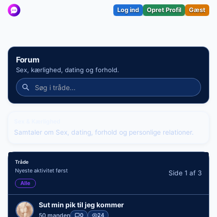
Log ind
Opret Profil
Gæst
Forum
Sex, kærlighed, dating og forhold.
Sex & Kærlighed
Samtaler om Sex, dating, forhold og personlige relationer.
Tråde
Nyeste aktivitet først
Side 1 af 3
Alle
Sut min pik til jeg kommer
50 manden
0
24