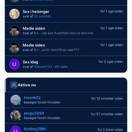
Sex i helsingør
for 1 uge siden
svar af
50 manden
Medie siden
for 1 uge siden
svar af
Kix
·
Jeg kan ihvertfald ikke se den mer
Medie siden
for 1 uge siden
svar af
Kix
·
Ja for den ER da væk???
Sex idag
for 2 uger siden
svar af
SModen123
·
Din data
Aktive nu
Henrik52
for 12 minutter siden
besøgte forum forsiden
pingo2494
for 57 minutter siden
besøgte forum forsiden
Kolding39M
for 2 timer siden