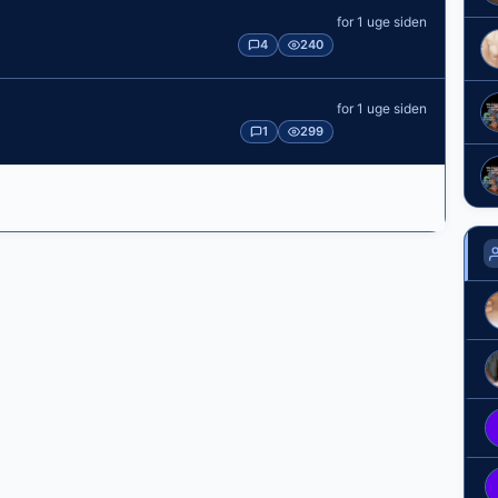
for 1 uge siden
4
240
for 1 uge siden
1
299