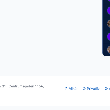
5 31 · Centrumsgaden 145A,
Vilkår
·
Privatliv
·