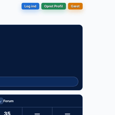
Log ind
Opret Profil
Gæst
Forum
35
—
—