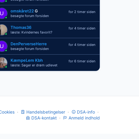
omskåret22
G
for 2 timer siden
besøgte forum forsiden
Thomas36
for 4 timer siden
læste: Kvindernes favorit?
DenPerverseHerre
for 4 timer siden
besøgte forum forsiden
KæmpeLem Kbh
for 6 timer siden
læste: Søger er drøm udlevet
Cookies
·
Handelsbetingelser
·
DSA-info
·
DSA-kontakt
·
Anmeld indhold