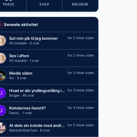
TRÅDE
SVAR
BRUGERE
Seneste aktivitet
Sut min pik til jeg kommer
for 2 timer siden
50 manden · 0 svar
Sex i aften
for 2 timer siden
50 manden · 1 svar
Medie siden
for 3 timer siden
Kix · 3 svar
Hvad er din yndlingsstilling i sengen?
for 3 timer siden
Bruger · 46 svar
Kvindernes favorit?
for 4 timer siden
David_ · 1 svar
At dele sin kvinde med andre mænd
for 5 timer siden
MaskulinSubCuck · 8 svar