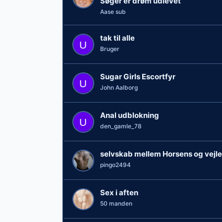
Søger er drøm udlevet
Aase sub
tak til alle
Bruger
Sugar Girls Escortfyr
John Aalborg
Anal udblokning
den_gamle_78
selvskab mellem Horsens og vejle
pingo2494
Sex i aften
50 manden