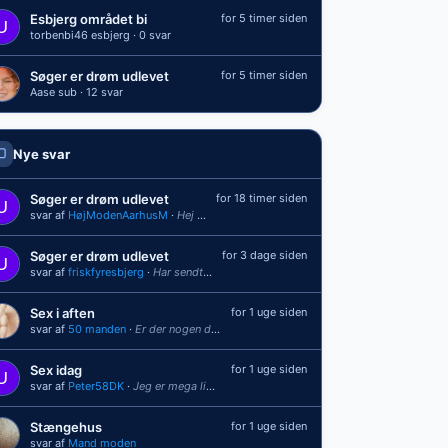
Esbjerg området bi
for 5 timer siden
torbenbi46 esbjerg · 0 svar
Søger er drøm udlevet
for 5 timer siden
Aase sub · 12 svar
Nye svar
Søger er drøm udlevet
for 18 timer siden
svar af
HøjModenAarhusM
·
Hej Åse Ved ikke om du fik udlevet din fantasi, men jeg er ellers en meget erfar...
Søger er drøm udlevet
for 3 dage siden
svar af
friskfyresbjerg
·
Har sendt personlig besked [/quote] Du skal leve, nyde, lære og opdrages
Sex i aften
for 1 uge siden
svar af
50 manden
·
Er der nogen der vil have sex i aften omkring Helsingør
Sex idag
for 1 uge siden
svar af
Peter58DK
·
Jeg er mega liderlig og vil gerne sprøjte vildt
Stængehus
for 1 uge siden
svar af
Mand moden