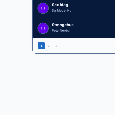
Sex idag
SgrModenNu
Stængehus
PeterNordsj
1
2
3