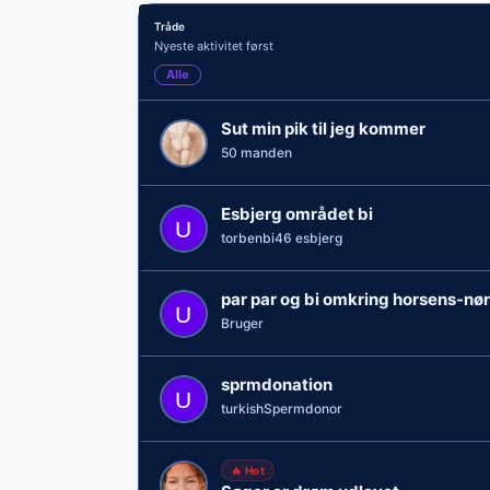
Tråde
Nyeste aktivitet først
Alle
Sut min pik til jeg kommer
50 manden
Esbjerg området bi
torbenbi46 esbjerg
par par og bi omkring horsens-nø
Bruger
sprmdonation
turkishSpermdonor
🔥 Hot