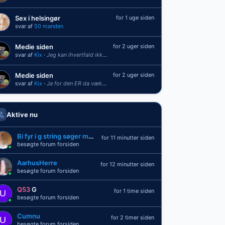
Sex i helsingør
for 1 uge siden
svar af
50 manden
Medie siden
for 2 uger siden
svar af
Kix
·
Jeg kan ihvertfald ikke se den mer
Medie siden
for 2 uger siden
svar af
Kix
·
Ja for den ER da væk???
Aktive nu
Bi fyr i g string søger moden
for 11 minutter siden
besøgte forum forsiden
AarhusHerre
for 12 minutter siden
besøgte forum forsiden
Q53
G
for 1 time siden
besøgte forum forsiden
Cumnu
for 2 timer siden
besøgte forum forsiden