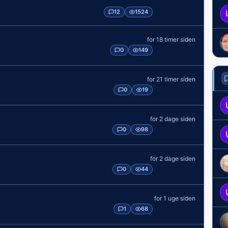
12
1524
for 18 timer siden
0
149
for 21 timer siden
0
19
for 2 dage siden
0
98
for 2 dage siden
0
44
for 1 uge siden
1
68