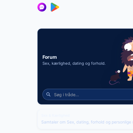
Forum
Sex, kærlighed, dating og forhold.
Sex & Kærlighed
Samtaler om Sex, dating, forhold og personlige r